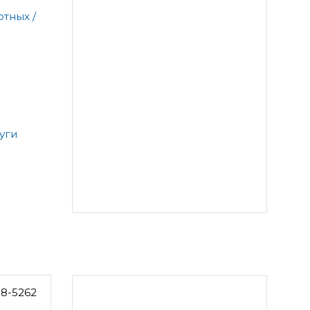
тных /
уги
18-5262