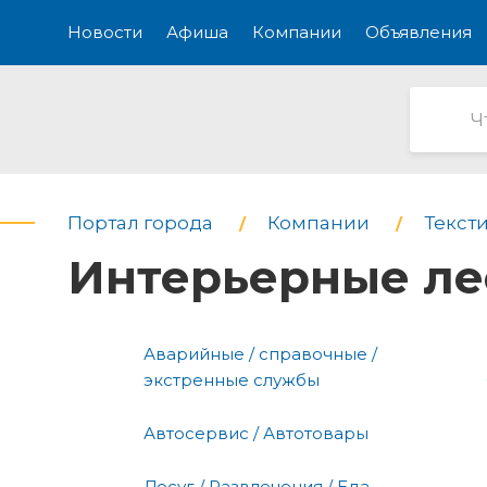
Новости
Афиша
Компании
Объявления
Портал города
Компании
Текст
Интерьерные ле
Аварийные / справочные /
экстренные службы
Автосервис / Автотовары
Досуг / Развлечения / Еда