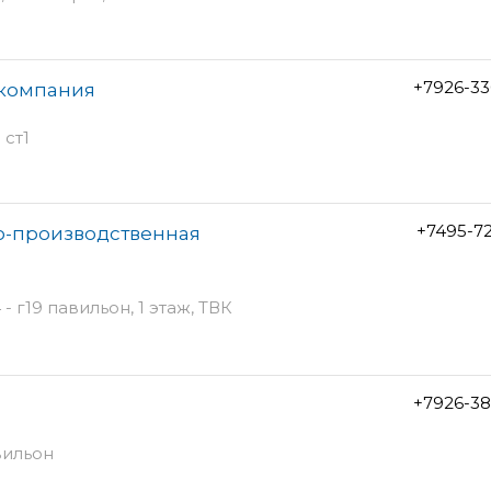
+7926-33
 компания
 ст1
+7495-7
о-производственная
 г19 павильон, 1 этаж, ТВК
+7926-38
авильон