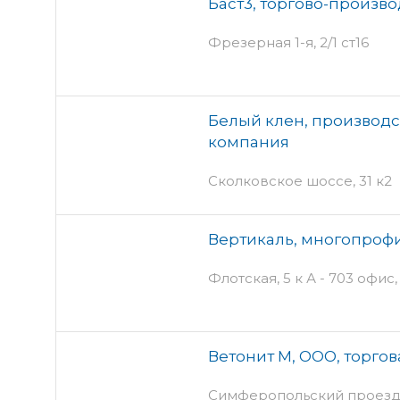
Баст3, торгово-произв
Фрезерная 1-я, 2/1 ст16
Белый клен, производс
компания
Сколковское шоссе, 31 к2
Вертикаль, многопроф
Флотская, 5 к А - 703 офис,
Ветонит М, ООО, торго
Симферопольский проезд, 1