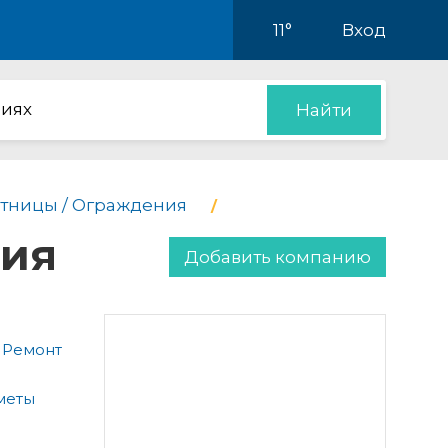
11°
Вход
иях
Найти
тницы / Ограждения
ния
Добавить компанию
 Ремонт
меты