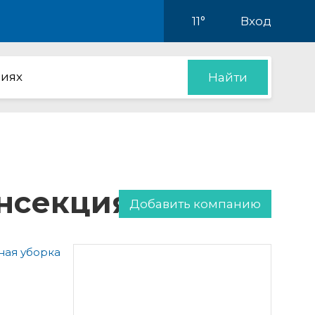
11°
Вход
иях
Найти
инсекция
Добавить компанию
ая уборка