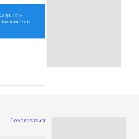
вор, сеть
нимание, что
.
Пожаловаться