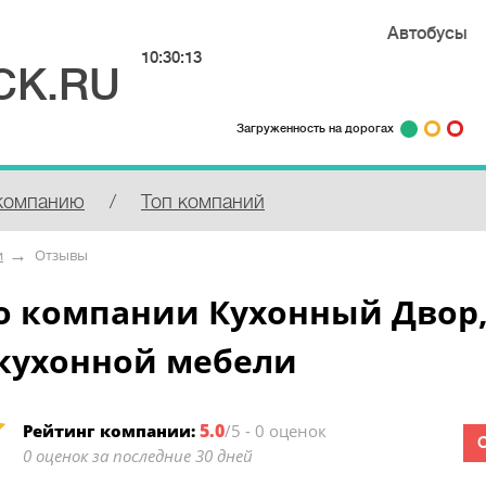
Автобусы
10:30:13
СК.RU
Загруженность на дорогах
компанию
/
Топ компаний
и
Отзывы
о компании Кухонный Двор,
 кухонной мебели
5.0
Рейтинг компании:
/5 - 0 оценок
0 оценок за последние 30 дней