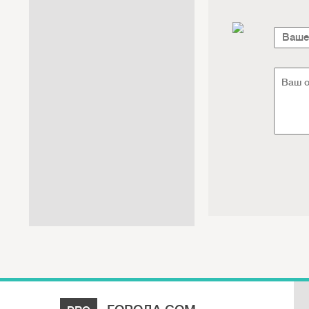
Интернет / Связь / IT
Автосервис / Автотовары
Реклама / Полиграфия / СМИ
Товары для животных /
Ветеринария
Досуг / Развлечения / Еда
Юридические / финансовые
услуги
Хозтовары / Канцелярия /
Упаковка