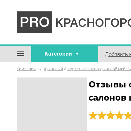
PRO
КРАСНОГОР
Категории
Добавить 
Строительные / отделочные
Компании
Кухонный Двор, сеть салонов кухонной мебел
материалы
Оборудование / Инструмент
Отзывы 
Аварийные / справочные /
салонов
экстренные службы
Коммунальные / бытовые /
ритуальные услуги
Рейтинг: 5
Медицина / Здоровье /
Красота