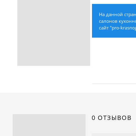
Строительство /
Недвижимость / Ремонт
На данной стра
Одежда / Обувь
салонов кухонно
Текстиль / Предметы
сайт "pro-krasno
интерьера
Культура / Искусство / Религия
Город / Власть
Спорт / Отдых / Туризм
Образование / Работа /
Карьера
Компьютеры / Бытовая
техника / Офисная техника
Охрана / Безопасность
Металлы / Топливо / Химия
Электроника / Электротехника
0 ОТЗЫВОВ
Транспорт / Грузоперевозки
Мебель / Материалы /
Фурнитура