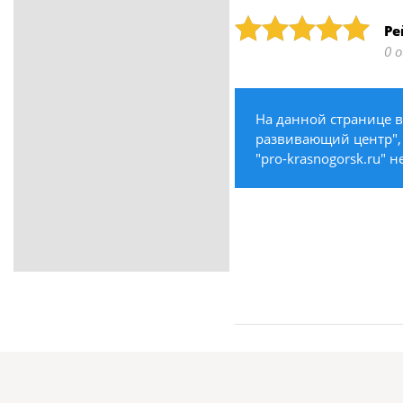
ритуальные услуги
Рейтинг: 5
Ре
Медицина / Здоровье /
0 
Красота
Строительство /
Недвижимость / Ремонт
На данной странице 
Одежда / Обувь
развивающий центр", 
Текстиль / Предметы
"pro-krasnogorsk.ru" 
интерьера
Культура / Искусство / Религия
Город / Власть
Спорт / Отдых / Туризм
Образование / Работа /
Карьера
Компьютеры / Бытовая
техника / Офисная техника
Охрана / Безопасность
Металлы / Топливо / Химия