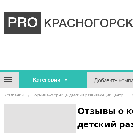
PRO
КРАСНОГОРСК
Категории
Добавить комп
Строительные / отделочные
Компании
Горница-Узорница, детский развивающий центр
материалы
Оборудование / Инструмент
Отзывы о к
Аварийные / справочные /
детский р
экстренные службы
Коммунальные / бытовые /