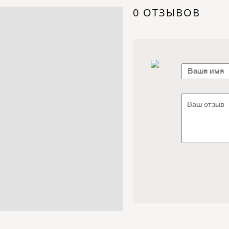
Электроника / Электротехника
0 ОТЗЫВОВ
Транспорт / Грузоперевозки
Мебель / Материалы /
Фурнитура
Интернет / Связь / IT
Автосервис / Автотовары
Реклама / Полиграфия / СМИ
Товары для животных /
Ветеринария
Досуг / Развлечения / Еда
Юридические / финансовые
услуги
Хозтовары / Канцелярия /
Упаковка