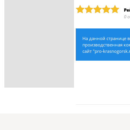
ритуальные услуги
Рейтинг: 5
Ре
Медицина / Здоровье /
0 
Красота
Строительство /
Недвижимость / Ремонт
На данной странице в
Одежда / Обувь
производственная ком
Текстиль / Предметы
сайт "pro-krasnogorsk
интерьера
Культура / Искусство / Религия
Город / Власть
Спорт / Отдых / Туризм
Образование / Работа /
Карьера
Компьютеры / Бытовая
техника / Офисная техника
Охрана / Безопасность
Металлы / Топливо / Химия