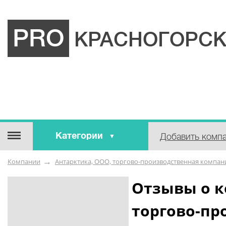
PRO
КРАСНОГОРСК
Категории
Добавить комп
Строительные / отделочные
Компании
Антарктика, ООО, торгово-производственная компан
материалы
Оборудование / Инструмент
Отзывы о к
Аварийные / справочные /
торгово-пр
экстренные службы
Коммунальные / бытовые /