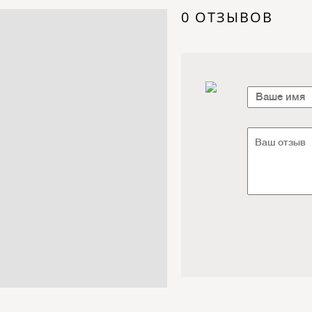
Электроника / Электротехника
0 ОТЗЫВОВ
Транспорт / Грузоперевозки
Мебель / Материалы /
Фурнитура
Интернет / Связь / IT
Автосервис / Автотовары
Реклама / Полиграфия / СМИ
Товары для животных /
Ветеринария
Досуг / Развлечения / Еда
Юридические / финансовые
услуги
Хозтовары / Канцелярия /
Упаковка