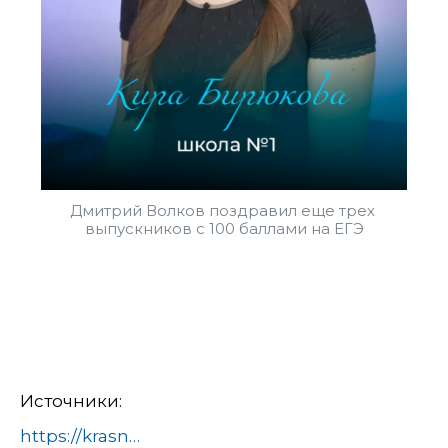
Дмитрий Волков поздравил еще трех 
выпускников с 100 баллами на ЕГЭ
Источники:
https://krasnogorsk-adm.ru/news/dmitriy-volkov-pozdravil-esche-treh-vypusknikov-s-100-ballami-na-ege.html