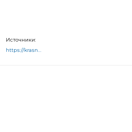
Источники:
https://krasnogorsk-adm.ru/news/krasnogorsk-fizkulturnyy-v-okruge-prodolzhaetsya-remont-sportivnyh-ploschadok.html