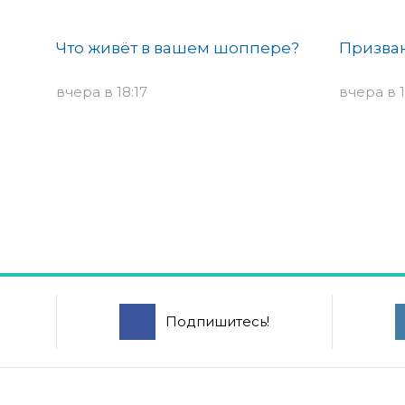
Что живёт в вашем шоппере?
Призван
вчера в 18:17
вчера в 1
Подпишитесь!