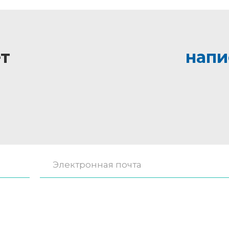
т
напи