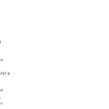
 
х 
И в 
и 
 
т 