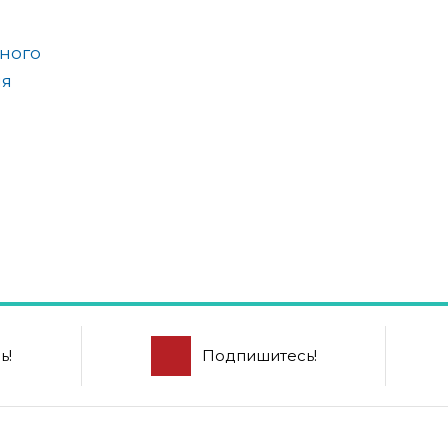
ного
ля
ь!
Подпишитесь!