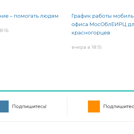
ие – помогать людям
График работы мобиль
офиса МосОблЕИРЦ д
8:16
красногорцев
вчера в 18:15
Подпишитесь!
Подпишитес