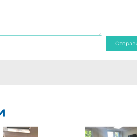
Отправ
и