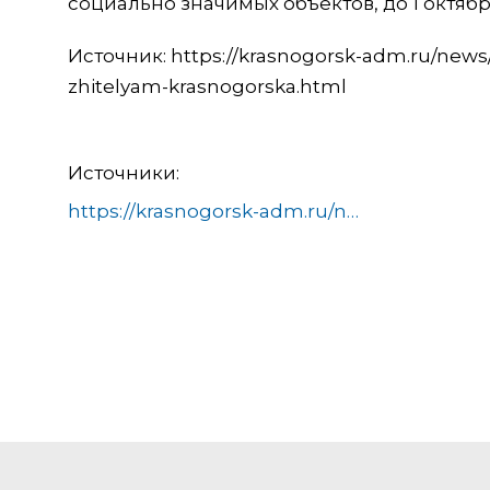
социально значимых объектов, до 1 октяб
Источник: https://krasnogorsk-adm.ru/news
zhitelyam-krasnogorska.html
Источники:
https://krasnogorsk-adm.ru/news/80-mobilnyh-brigad-proveryayut-kak-postupaet-teplo-zhitelyam-krasnogorska.html