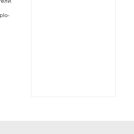
тели.
plo-