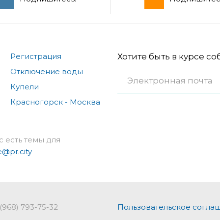
Регистрация
Хотите быть в курсе с
Отключение воды
Купели
Красногорск - Москва
с есть темы для
e@pr.city
 (968) 793-75-32
Пользовательское согла