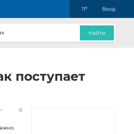
11°
Вход
ях
Найти
ак поступает
 <
0
важно