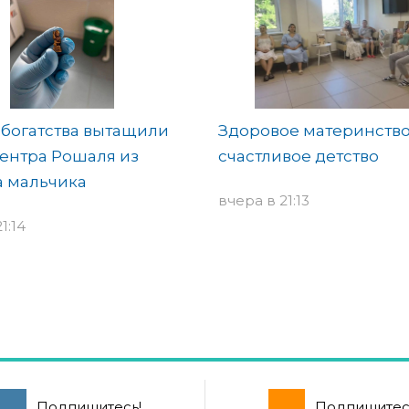
богатства вытащили
Здоровое материнство
ентра Рошаля из
счастливое детство
а мальчика
вчера в 21:13
1:14
Подпишитесь!
Подпишитес