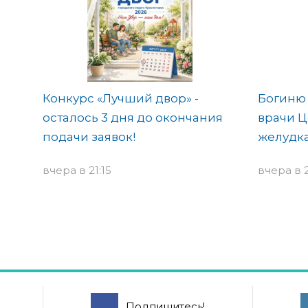
Конкурс «Лучший двор» -
Богиню 
осталось 3 дня до окончания
врачи Ц
подачи заявок!
желудк
вчера в 21:15
вчера в 2
Подпишитесь!