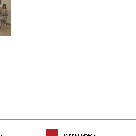
 -
ь!
Подпишитесь!