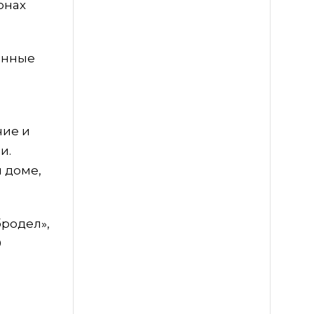
онах
анные
чие и
и.
 доме,
бродел»,
0