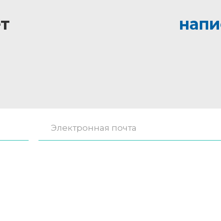
т
напи