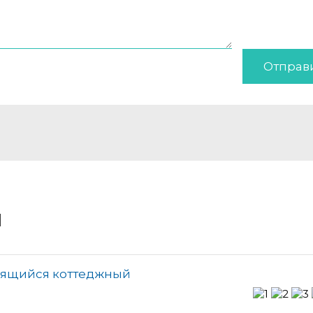
Отправ
и
оящийся коттеджный