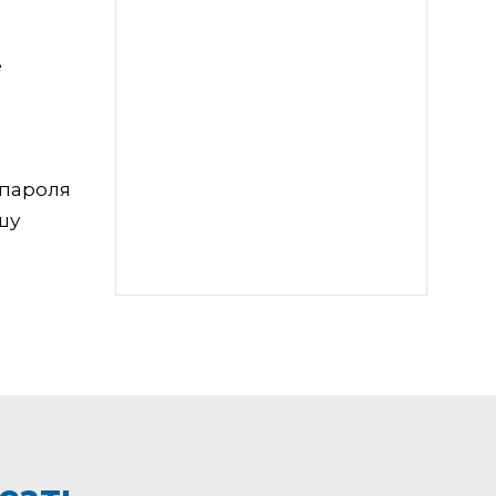
е
 пароля
шу