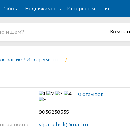
Работа
Недвижимость
Интернет-магазин
Компан
дование / Инструмент
а
0 отзывов
н
9036238335
нная почта
vlpanchuk@mail.ru