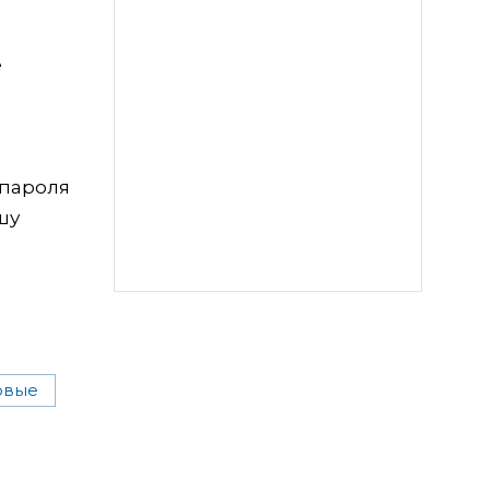
е
 пароля
шу
овые